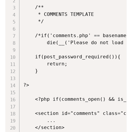
    /**

     * COMMENTS TEMPLATE

     */

    /*if('comments.php' == basename($
        die(__('Please do not load th
    if(post_password_required()){

        return;

    }

?>

    <?php if(comments_open() && is_us
    <section id="comments" class="com
        ...

    </section>
