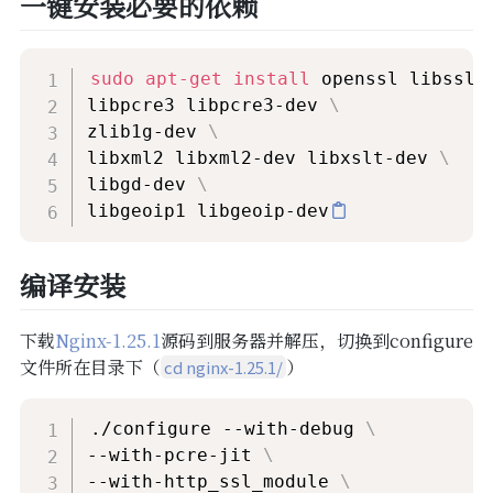
一键安装必要的依赖
sudo
apt-get
install
 openssl libssl-
libpcre3 libpcre3-dev 
\
zlib1g-dev 
\
libxml2 libxml2-dev libxslt-dev 
\
libgd-dev 
\
libgeoip1 libgeoip-dev
编译安装
下载
Nginx-1.25.1
源码到服务器并解压，切换到configure
文件所在目录下（
）
cd nginx-1.25.1/
./configure --with-debug 
\
--with-pcre-jit 
\
--with-http_ssl_module 
\