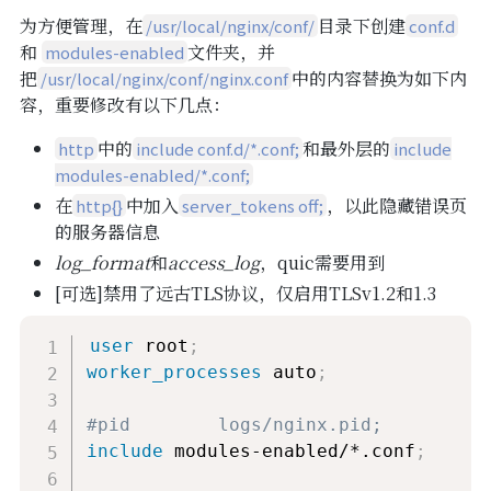
为方便管理，在
目录下创建
/usr/local/nginx/conf/
conf.d
和
文件夹，并
modules-enabled
把
中的内容替换为如下内
/usr/local/nginx/conf/nginx.conf
容，重要修改有以下几点：
中的
和最外层的
http
include conf.d/*.conf;
include
modules-enabled/*.conf;
在
中加入
，以此隐藏错误页
http{}
server_tokens off;
的服务器信息
log_format
和
access_log
，quic需要用到
[可选]禁用了远古TLS协议，仅启用TLSv1.2和1.3
user
 root
;
worker_processes
 auto
;
#pid        logs/nginx.pid;
include
 modules-enabled/*.conf
;