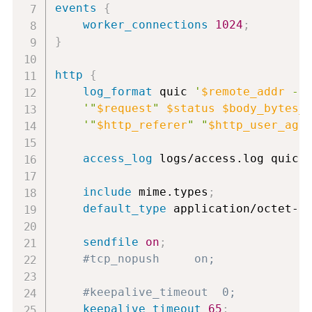
events
{
worker_connections
1024
;
}
http
{
log_format
 quic 
'
$remote_addr
 - 
'"
$request
" 
$status
$body_bytes_
'"
$http_referer
" "
$http_user_age
access_log
 logs/access.log quic
;
include
 mime.types
;
default_type
 application/octet-s
sendfile
on
;
#tcp_nopush     on;
#keepalive_timeout  0;
keepalive_timeout
65
;