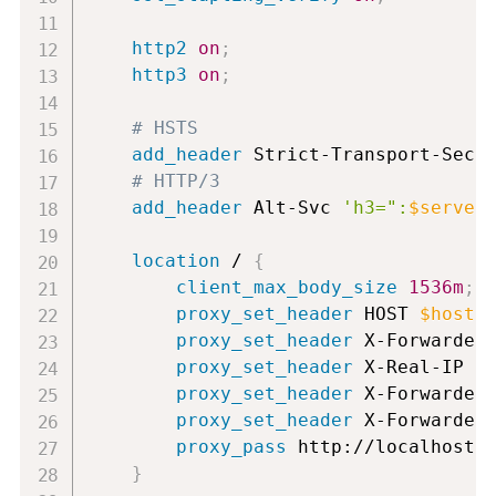
http2
on
;
http3
on
;
# HSTS
add_header
 Strict-Transport-Secu
# HTTP/3
add_header
 Alt-Svc 
'h3=":
$server
location
 /
{
client_max_body_size
1536m
;
proxy_set_header
 HOST 
$host
;
proxy_set_header
 X-Forwarded
proxy_set_header
 X-Real-IP 
$
proxy_set_header
 X-Forwarded
proxy_set_header
 X-Forwarded
proxy_pass
 http://localhost:
}