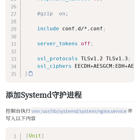
#gzip  on;
include
 conf.d/*.conf
;
server_tokens
off
;
ssl_protocols
 TLSv1.2 TLSv1.3
;
ssl_ciphers
 EECDH+AESGCM:EDH+AES
}
添加Systemd守护进程
控制台执行
并
vim /usr/lib/systemd/system/nginx.service
写入以下内容
[
Unit
]