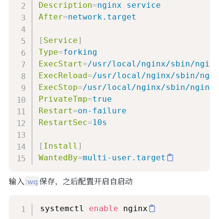
Description
=
nginx service
After
=
network.target
[
Service
]
Type
=
forking
ExecStart
=
/usr/local/nginx/sbin/ngin
ExecReload
=
/usr/local/nginx/sbin/ngi
ExecStop
=
/usr/local/nginx/sbin/nginx
PrivateTmp
=
true
Restart
=
on-failure
RestartSec
=
10s
[
Install
]
WantedBy
=
multi-user.target
输入
保存，之后配置开启自启动
:wq
systemctl 
enable
 nginx