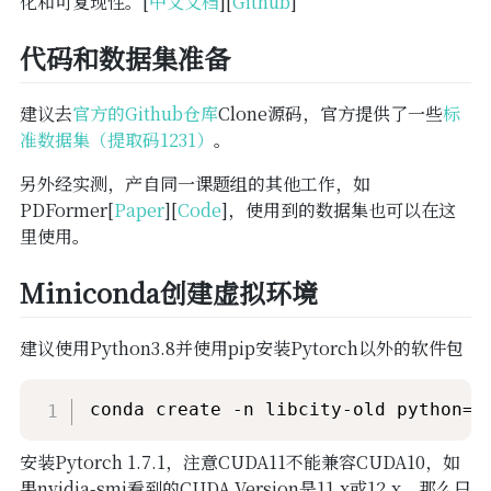
化和可复现性。[
中文文档
][
Github
]
代码和数据集准备
建议去
官方的Github仓库
Clone源码，官方提供了一些
标
准数据集（提取码1231）
。
另外经实测，产自同一课题组的其他工作，如
PDFormer[
Paper
][
Code
]，使用到的数据集也可以在这
里使用。
Miniconda创建虚拟环境
建议使用Python3.8并使用pip安装Pytorch以外的软件包
conda create -n libcity-old python=3
安装Pytorch 1.7.1，注意CUDA11不能兼容CUDA10，如
果nvidia-smi看到的CUDA Version是11.x或12.x，那么只