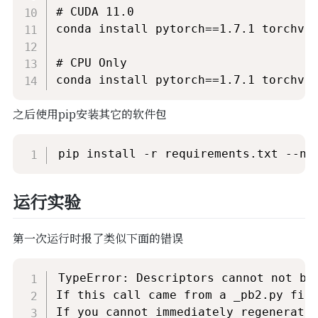
# CUDA 11.0

conda install pytorch==1.7.1 torchvis
# CPU Only

conda install pytorch==1.7.1 torchvi
之后使用pip安装其它的软件包
pip install -r requirements.txt --no
运行实验
第一次运行时报了类似下面的错误
TypeError: Descriptors cannot not be 
If this call came from a _pb2.py file
If you cannot immediately regenerate 