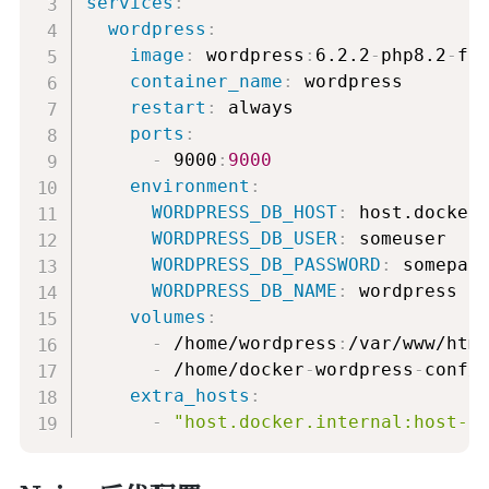
services
:
wordpress
:
image
:
 wordpress
:
6.2.2
-
php8.2
-
fpm
container_name
:
 wordpress

restart
:
 always

ports
:
-
 9000
:
9000
environment
:
WORDPRESS_DB_HOST
:
 host.docker
WORDPRESS_DB_USER
:
 someuser

WORDPRESS_DB_PASSWORD
:
 somepass
WORDPRESS_DB_NAME
:
 wordpress

volumes
:
-
 /home/wordpress
:
/var/www/html
-
 /home/docker
-
wordpress
-
conf/
extra_hosts
:
-
"host.docker.internal:host-g