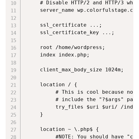
     # Disable HTTP/2 and HTTP/3 whil
     server_name wp.colorfulstage.cn;
     ssl_certificate ...;

     ssl_certificate_key ...;

     root /home/wordpress;

     index index.php;

     client_max_body_size 1024m;

     location / {

          # This is cool because no p
          # include the "?$args" part
          try_files $uri $uri/ /index
     }

     location ~ \.php$ {

          #NOTE: You should have "cgi