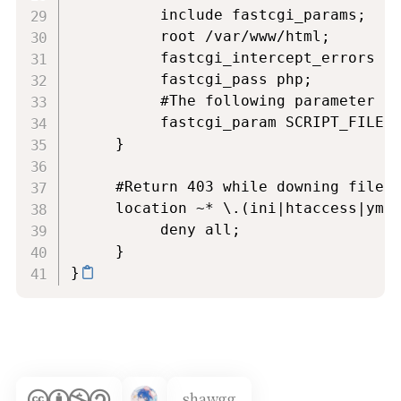
          include fastcgi_params;

          root /var/www/html;

          fastcgi_intercept_errors on
          fastcgi_pass php;

          #The following parameter ca
          fastcgi_param SCRIPT_FILENA
     }

     #Return 403 while downing files 
     location ~* \.(ini|htaccess|yml|
          deny all;

     }

}
shawgg